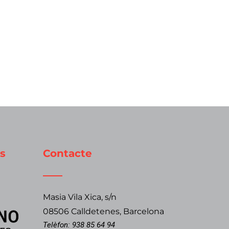
s
Contacte
Masia Vila Xica, s/n
08506 Calldetenes, Barcelona
Telèfon:
938 85 64 94