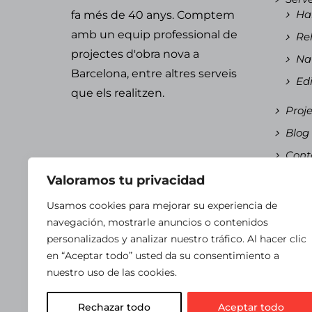
Hab
fa més de 40 anys. Comptem
amb un equip professional de
Reh
projectes d'obra nova a
Nau
Barcelona, ​​entre altres serveis
Edi
que els realitzen.
Proje
Blog
Cont
Cata
Valoramos tu privacidad
Es
Usamos cookies para mejorar su experiencia de
Ca
navegación, mostrarle anuncios o contenidos
personalizados y analizar nuestro tráfico. Al hacer clic
en “Aceptar todo” usted da su consentimiento a
nuestro uso de las cookies.
© Copyright 2024 Vizcaino Arquitectes.
Aviso
Rechazar todo
Aceptar todo