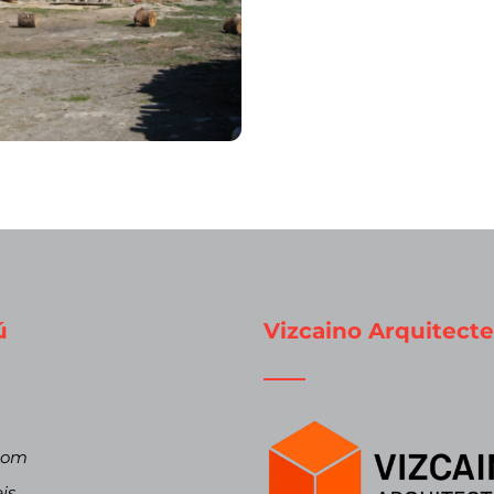
ú
Vizcaino Arquitecte
som
is