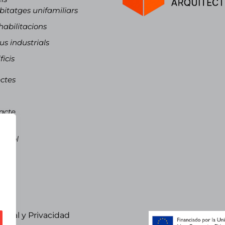
itatges unifamiliars
abilitacions
s industrials
ficis
ctes
acte
là
pañol
talà
 legal y Privacidad