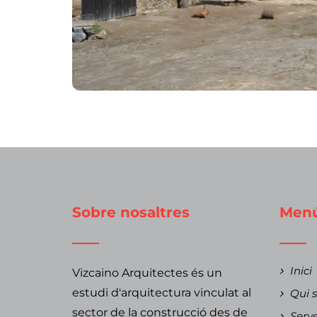
Sobre nosaltres
Men
Inici
Vizcaino Arquitectes és un
estudi d'arquitectura vinculat al
Qui 
sector de la construcció des de
Serve