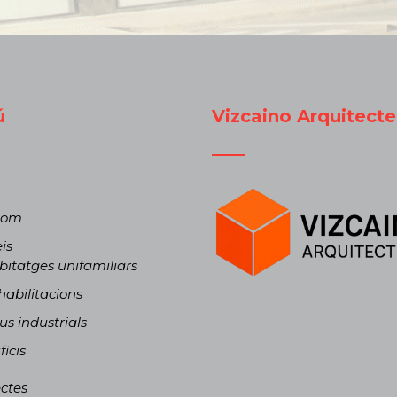
ú
Vizcaino Arquitecte
som
is
itatges unifamiliars
abilitacions
s industrials
ficis
ctes