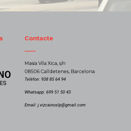
s
Contacte
Masia Vila Xica, s/n
08506 Calldetenes, Barcelona
Telèfon:
938 85 64 94
Whatsapp:
699 51 50 43
Email:
j.vizcainoslp@gmail.com