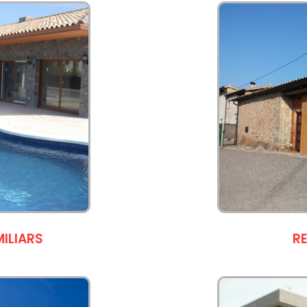
ILIARS
R