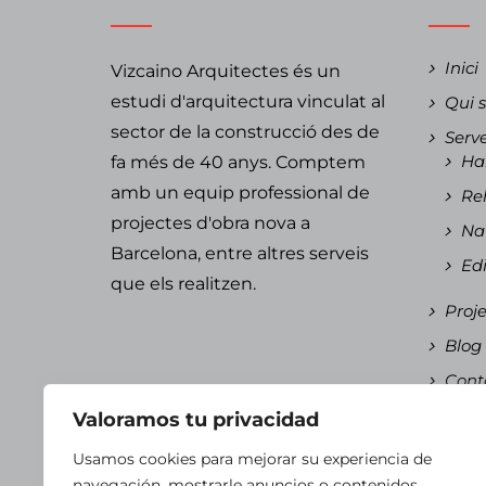
Inici
Vizcaino Arquitectes és un
estudi d'arquitectura vinculat al
Qui 
sector de la construcció des de
Serve
Hab
fa més de 40 anys. Comptem
amb un equip professional de
Reh
projectes d'obra nova a
Nau
Barcelona, ​​entre altres serveis
Edi
que els realitzen.
Proje
Blog
Cont
Cata
Valoramos tu privacidad
Es
Usamos cookies para mejorar su experiencia de
Ca
navegación, mostrarle anuncios o contenidos