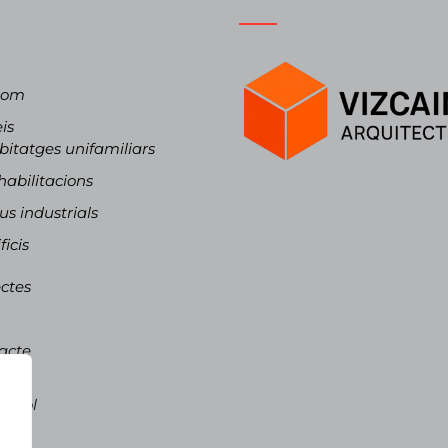
som
is
itatges unifamiliars
abilitacions
s industrials
ficis
ctes
acte
là
pañol
talà