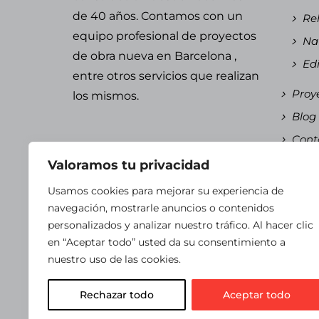
de 40 años. Contamos con un
Reh
equipo
profesional de proyectos
Nav
de obra nueva en Barcelona
,
Edi
entre otros servicios que realizan
Proy
los mismos.
Blog
Cont
Espa
Valoramos tu privacidad
Es
Usamos cookies para mejorar su experiencia de
Ca
navegación, mostrarle anuncios o contenidos
personalizados y analizar nuestro tráfico. Al hacer clic
en “Aceptar todo” usted da su consentimiento a
nuestro uso de las cookies.
© Copyright 2024 Vizcaino Arquitectes.
Aviso
Rechazar todo
Aceptar todo
Accesibilidad
. Diseñado por
Citiservi Media