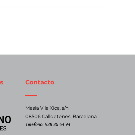
s
Contacto
Masia Vila Xica, s/n
08506 Calldetenes, Barcelona
Teléfono:
938 85 64 94