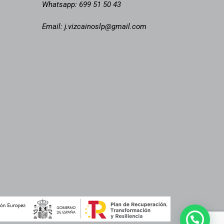
Whatsapp:
699 51 50 43
Email:
j.vizcainoslp@gmail.com