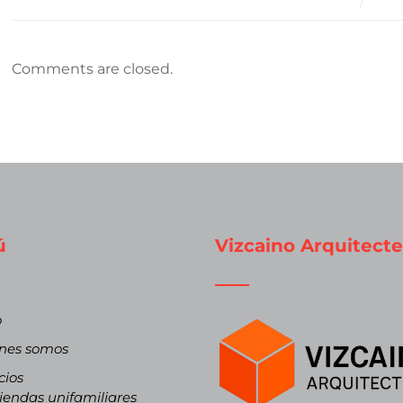
Comments are closed.
ú
Vizcaino Arquitecte
o
nes somos
cios
iendas unifamiliares