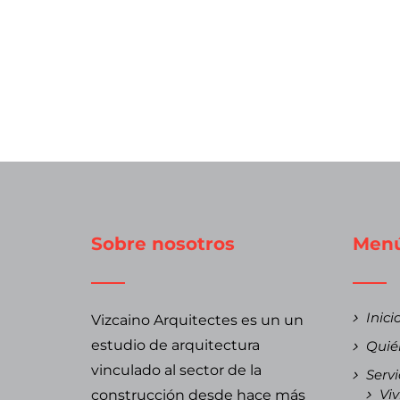
Sobre nosotros
Men
Inici
Vizcaino Arquitectes es un un
estudio de arquitectura
Quié
vinculado al sector de la
Servi
Viv
construcción desde hace más