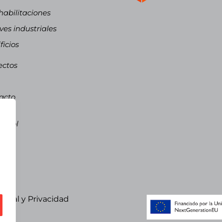
abilitaciones
es industriales
ficios
ectos
acto
ñol
pañol
talà
 legal y Privacidad